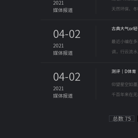
2021
天然环保、冬
媒体报道
古典大气or
04-02
最近小编在多
2021
调，行云流水
媒体报道
测评｜D体育
04-02
仰望星空如墨
2021
千百年来在无
媒体报道
总数 75