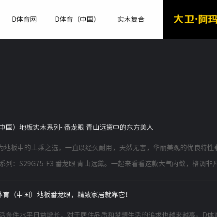
D体育网
D体育（中国）
实木复合
（中国）地板实木系列- 番龙眼 青山远黛中的东方美人
为地板中的上乘之选，一直以经久耐用，天然无害，华丽美观的优良特性
系列：S29G75-F3 番龙眼 青山远黛。一起来看看这款大气内敛，格调
体育（中国）地板番龙眼，精致家居就靠它！
活条件水平日益增长，对于居住品质和梦想生活的追求也越来越高。D体