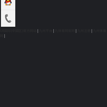
U8国际(中国区)官方网站
|
九州平台
|
九体育网官网
|
九州注册
|
九州体育
网
|