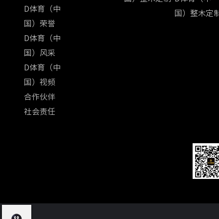
D体育（中
国）整木定
国）荣誉
D体育（中
国）风采
D体育（中
国）视频
合作伙伴
社会责任
公