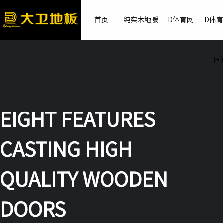
首页
纯实木地暖
D体育网
D体
国
EIGHT FEATURES
CASTING HIGH
QUALITY WOODEN
DOORS