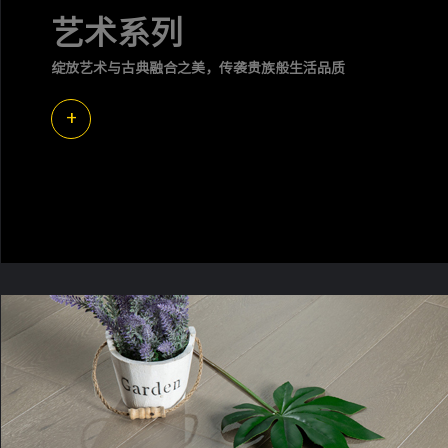
艺术系列
绽放艺术与古典融合之美，传袭贵族般生活品质
+