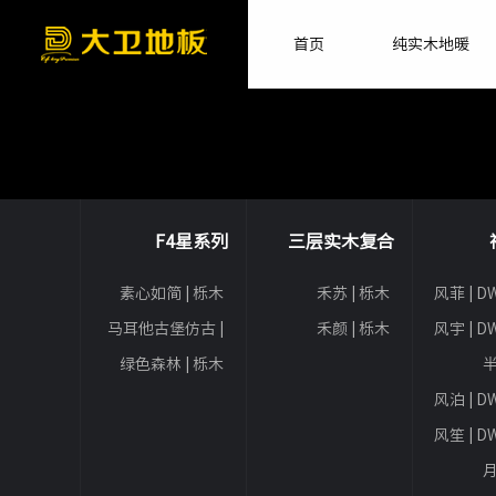
首页
纯实木地暖
F4星系列
三层实木复合
素心如简 | 栎木
禾苏 | 栎木
风菲 | D
马耳他古堡仿古 |
禾颜 | 栎木
风宇 | D
枫桦
绿色森林 | 栎木
半
风泊 | D
风笙 | D
月