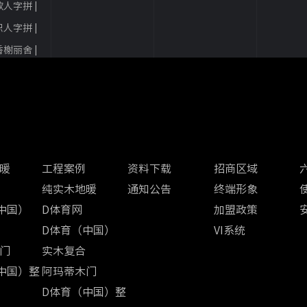
人字拼 |
EC8201
人字拼 |
EC8202
香榭丽舍 |
FH8013
 | 黑胡桃
尔 | 栎木
 | 黑胡桃
案例中心
经销商区
加盟中心
那 | 栎木
暖
工程案例
资料下载
招商区域
纯实木地暖
通知公告
终端形象
中国）
D体育网
加盟政策
D体育（中国）
VI系统
门
实木复合
中国）整
阿玛蒂木门
D体育（中国）整