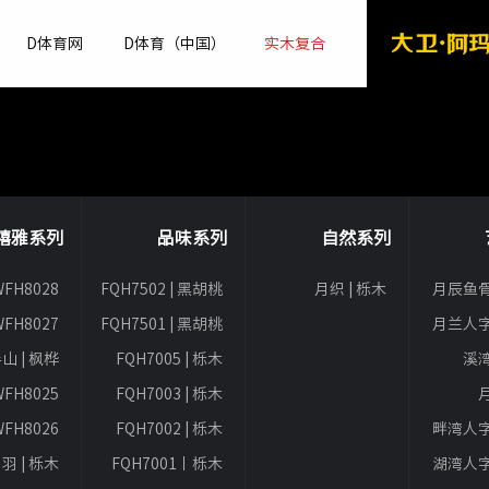
D体育网
D体育（中国）
实木复合
禧雅系列
品味系列
自然系列
WFH8028
FQH7502 | 黑胡桃
月织 | 栎木
月辰鱼骨
WFH8027
FQH7501 | 黑胡桃
月兰人字
山 | 枫桦
FQH7005 | 栎木
溪湾
WFH8025
FQH7003 | 栎木
月
WFH8026
FQH7002 | 栎木
畔湾人字
羽 | 栎木
FQH7001丨栎木
湖湾人字