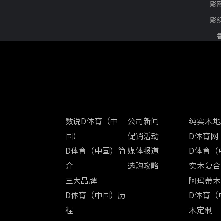
影歌
DWT
影织
DWT
DW
伯明翰
坦布
奥克兰
关于D体育（中国）
新闻中心
产品中心
哈瓦
数说D体育（中
公司新闻
纯实木地
国）
促销活动
D体育网
D体育（中国）简
媒体报道
D体育（
介
选购攻略
实木复合
三大品牌
阿玛蒂木
D体育（中国）历
D体育（
程
木定制