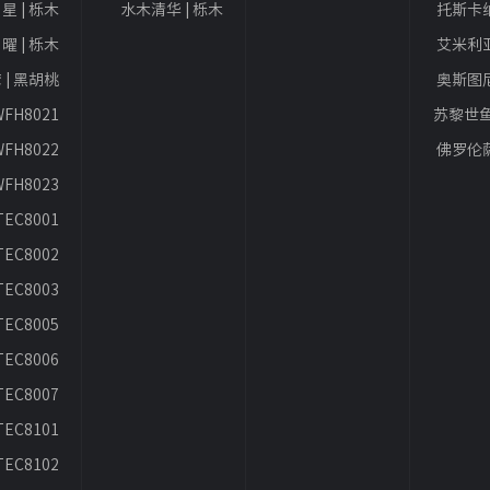
星 | 栎木
水木清华 | 栎木
托斯卡纳
曜 | 栎木
艾米利亚
 | 黑胡桃
奥斯图尼
WFH8021
苏黎世鱼
WFH8022
佛罗伦萨
WFH8023
TEC8001
TEC8002
TEC8003
TEC8005
TEC8006
TEC8007
TEC8101
TEC8102