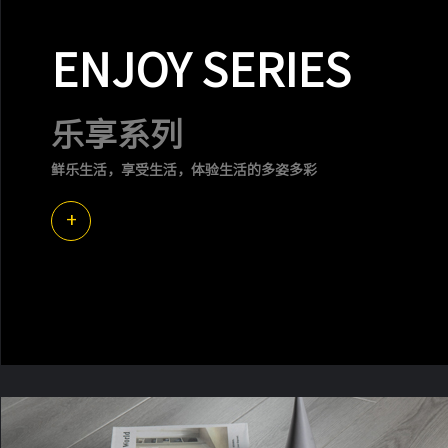
ENJOY SERIES
乐享系列
鲜乐生活，享受生活，体验生活的多姿多彩
+