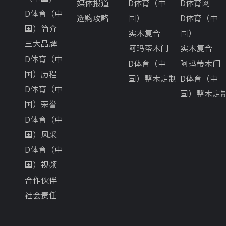
媒体报道
D体育（中
D体育网
D体育（中
选购攻略
国）
D体育（中
国）简介
实木复合
国）
三大品牌
阿玛蒂木门
实木复合
D体育（中
D体育（中
阿玛蒂木门
国）历程
国）整木定制
D体育（中
D体育（中
国）整木定
国）荣誉
D体育（中
国）风采
D体育（中
国）视频
合作伙伴
社会责任