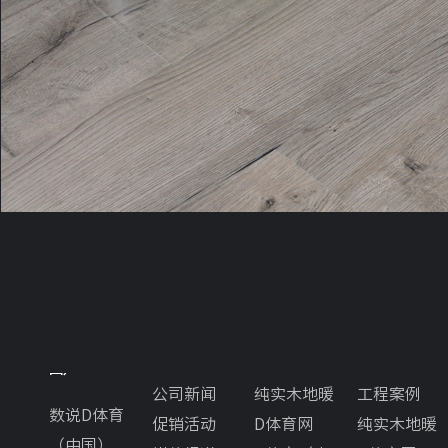
关于D体育（中
新闻中心
产品中心
案例中心
国）
公司新闻
纯实木地暖
工程案例
数说D体育
促销活动
D体育网
纯实木地暖
（中国）