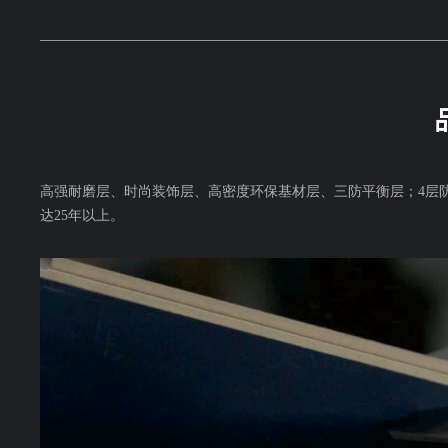
高强耐磨层、时尚装饰层、高密度环保基材层、三防平衡层；4层防
达25年以上。