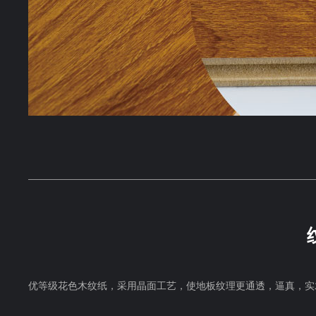
优等级花色木纹纸，采用晶面工艺，使地板纹理更通透，逼真，实