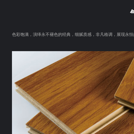
色彩饱满，演绎永不褪色的经典，细腻质感，非凡格调，展现永恒