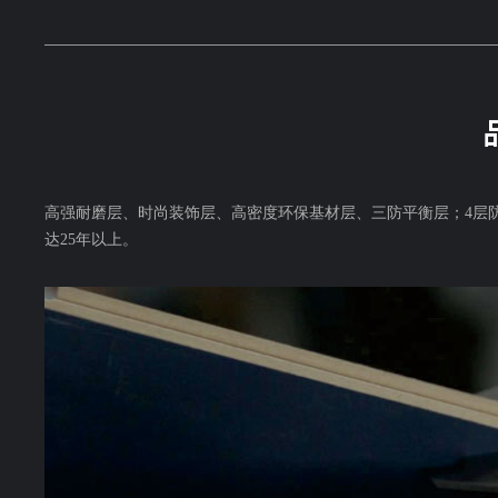
高强耐磨层、时尚装饰层、高密度环保基材层、三防平衡层；4层防
达25年以上。