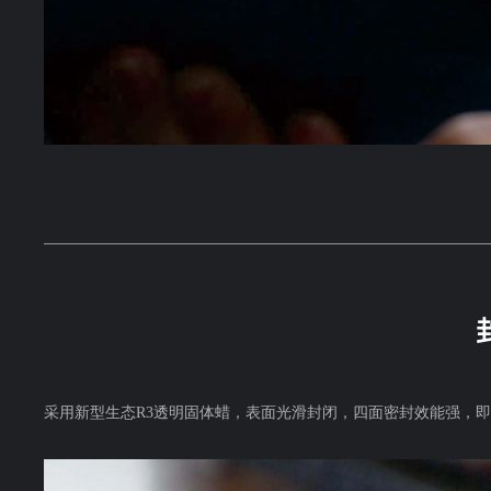
采用新型生态R3透明固体蜡，表面光滑封闭，四面密封效能强，