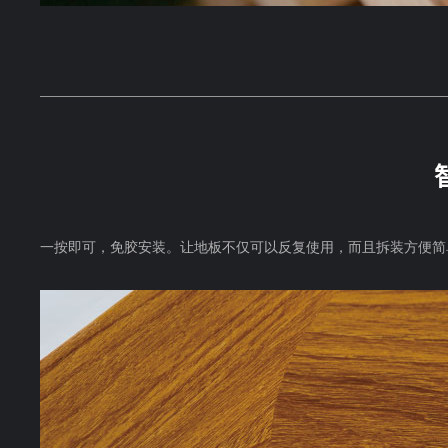
一按即可，免胶安装。让地板不仅可以反复使用，而且拆装方便简