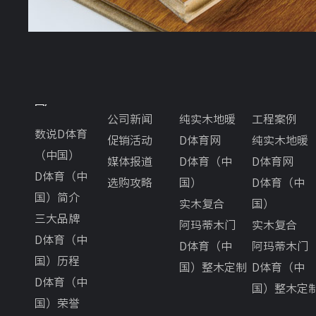
关于D体育（中
新闻中心
产品中心
案例中心
国）
公司新闻
纯实木地暖
工程案例
数说D体育
促销活动
D体育网
纯实木地暖
（中国）
媒体报道
D体育（中
D体育网
D体育（中
选购攻略
国）
D体育（中
国）简介
实木复合
国）
三大品牌
阿玛蒂木门
实木复合
D体育（中
D体育（中
阿玛蒂木门
国）历程
国）整木定制
D体育（中
D体育（中
国）整木定
国）荣誉