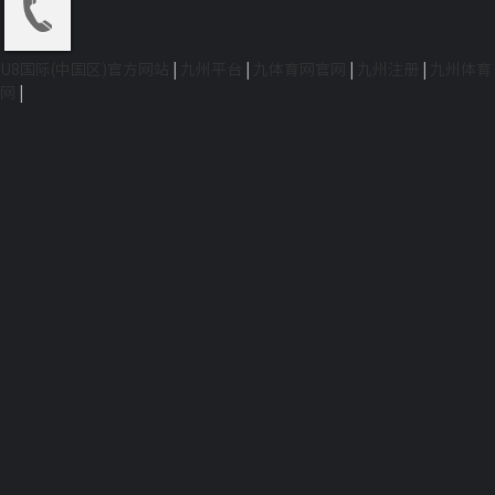
U8国际(中国区)官方网站
|
九州平台
|
九体育网官网
|
九州注册
|
九州体育
网
|