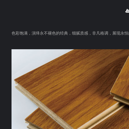
色彩饱满，演绎永不褪色的经典，细腻质感，非凡格调，展现永恒