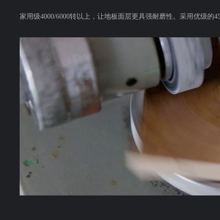
家用级4000/6000转以上，让地板面层更具强耐磨性。采用优级