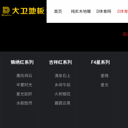
首页
纯实木地暖
D体育网
D体
国
锦绣红系列
吉祥红系列
F4星系列
惠风祥云
清泉石上
星晓
半夏时光
乡间午后
星光
星光如织
火树银花
水韵悠然
霞蔚云蒸