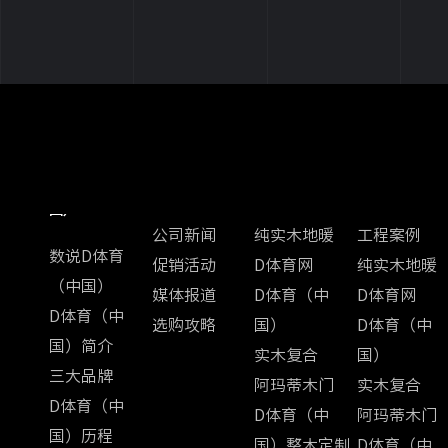
关于D体育（中
新闻中心
产品中心
案例中心
国）
公司新闻
纯实木地暖
工程案例
数说D体育
促销活动
D体育网
纯实木地暖
（中国）
媒体报道
D体育（中
D体育网
D体育（中
选购攻略
国）
D体育（中
国）简介
实木复合
国）
三大品牌
阿玛蒂木门
实木复合
D体育（中
D体育（中
阿玛蒂木门
国）历程
国）整木定制
D体育（中