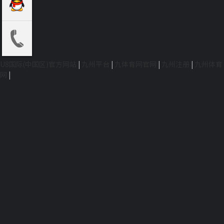
U8国际(中国区)官方网站
|
九州平台
|
九体育网官网
|
九州注册
|
九州体育
网
|