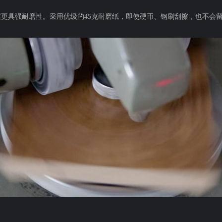
地板面层更具强耐磨性。采用优级的45克耐磨纸，即使硬币、钢刷刮擦，也不会