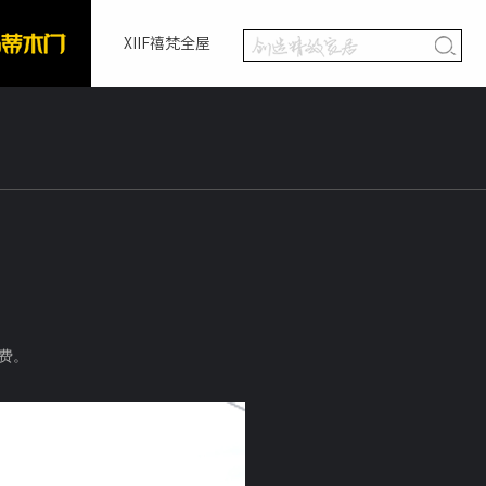
XIIF禧梵全屋
费。