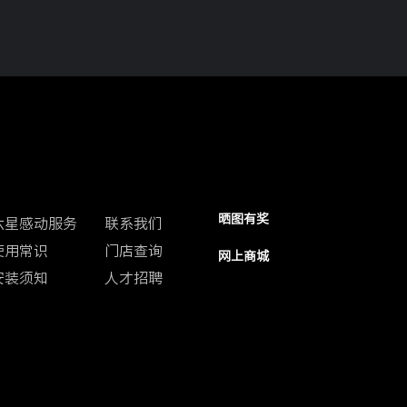
客户中心
联系我们
防伪查询
晒图有奖
六星感动服务
联系我们
使用常识
门店查询
网上商城
安装须知
人才招聘