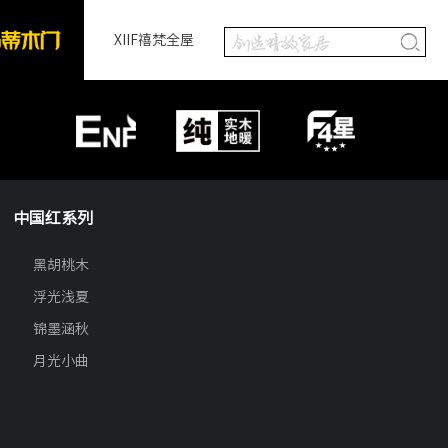
XIIF禧梵全屋
中国红系列
黑胡桃木
浮光浅夏
锦墨涵秋
月光小曲