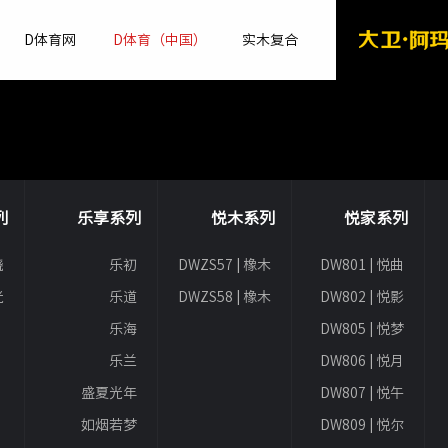
D体育网
D体育（中国）
实木复合
列
乐享系列
悦木系列
悦家系列
晓
乐初
DWZS57 | 橡木
DW801 | 悦曲
生活
光
乐道
DWZS58 | 橡木
DW802 | 悦影
意蕴
乐海
DW805 | 悦梦
乐兰
DW806 | 悦月
盛夏光年
DW807 | 悦午
如烟若梦
DW809 | 悦尔