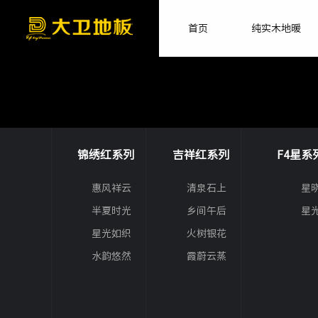
首页
纯实木地暖
锦绣红系列
吉祥红系列
F4星系
惠风祥云
清泉石上
星
半夏时光
乡间午后
星
星光如织
火树银花
水韵悠然
霞蔚云蒸