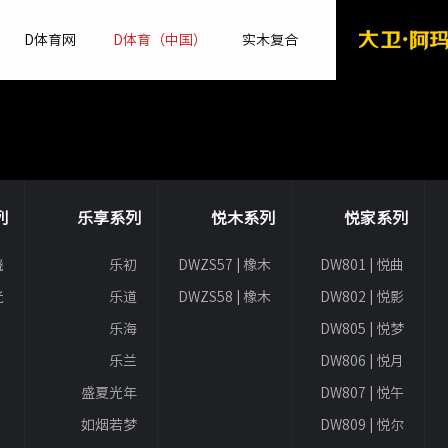
D体育网
D体育（中国）
实木复合
列
乐享系列
悦木系列
悦家系列
晓
乐初
DWZS57 | 橡木
DW801 | 悦曲
生活
光
乐道
DWZS58 | 橡木
DW802 | 悦影
意蕴
乐海
DW805 | 悦梦
乐兰
DW806 | 悦月
盛夏光年
DW807 | 悦午
如烟若梦
DW809 | 悦尔