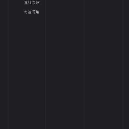
清月流歌
天涯海角