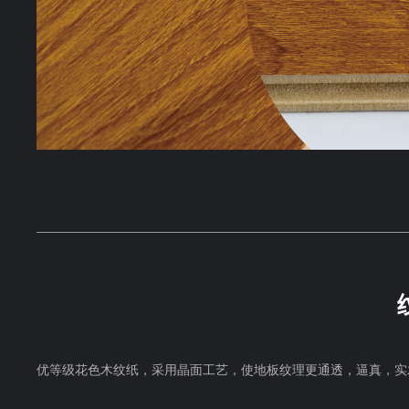
优等级花色木纹纸，采用晶面工艺，使地板纹理更通透，逼真，实