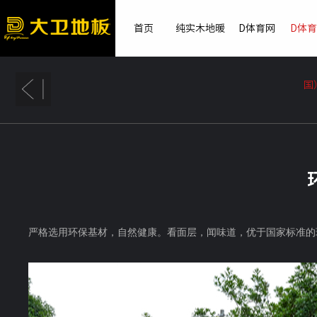
首页
纯实木地暖
D体育网
D体
国
严格选用环保基材，自然健康。看面层，闻味道，优于国家标准的