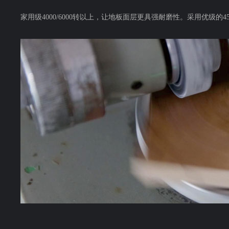
家用级4000/6000转以上，让地板面层更具强耐磨性。采用优级