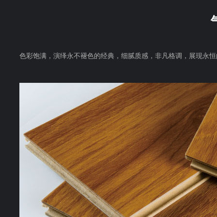
色彩饱满，演绎永不褪色的经典，细腻质感，非凡格调，展现永恒