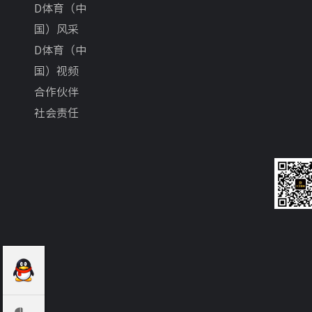
D体育（中
国）风采
D体育（中
国）视频
合作伙伴
社会责任
公