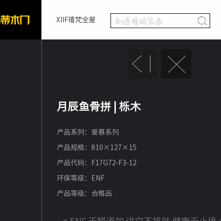
XIIF禧梵全屋
月辰鱼骨拼 | 栎木
产品系列：爱慕系列
产品规格：810×127×15
产品代码：F17G72-F3-12
环保等级：ENF
产品等级：合格品