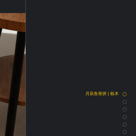
月辰鱼骨拼 | 栎木