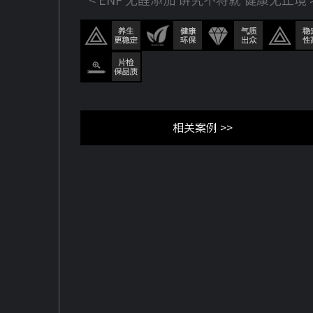
< ENF 无醛添加 讲究不将就 健康无止境 
相关案例 >>