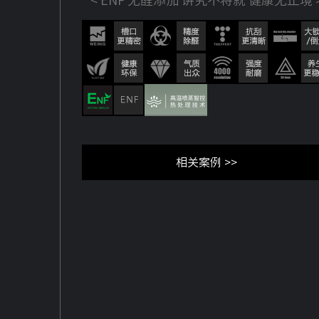
< ENF 无醛添加 讲究不将就 健康无止境 
相关案例 >>