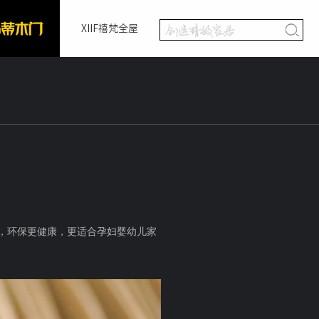
XIIF禧梵全屋
品，环保更健康
，更适合孕妇婴幼儿家