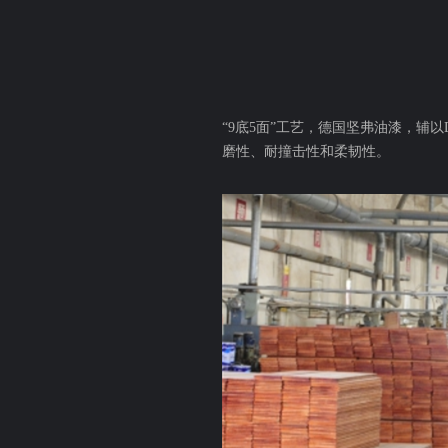
“9底5面”工艺，德国坚弗油漆，
磨性、耐撞击性和柔韧性。