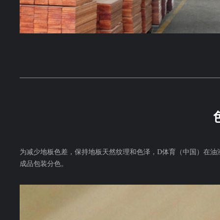
为减少地板色差，保持地板天然纹理和色泽，D体育（中国）在油漆分
成品包装分色。