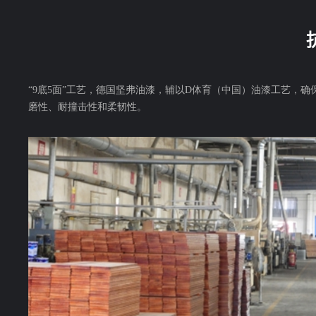
“9底5面”工艺，德国坚弗油漆，辅以D体育（中国）油漆工艺，
磨性、耐撞击性和柔韧性。