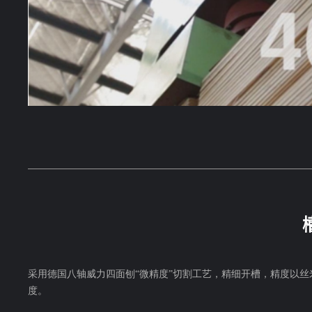
采用德国八轴威力四面刨“微精度”切割工艺，精细开槽，精度以
度。