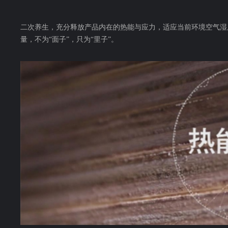
二次养生，充分释放产品内在的热能与应力，适应当前环境空气湿
量，不为“面子”，只为“里子”。