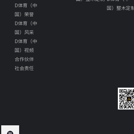
D体育（中
国）整木定
国）荣誉
D体育（中
国）风采
D体育（中
国）视频
合作伙伴
社会责任
公