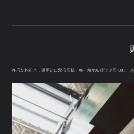
多层结构组合，采用进口双倍压机，每一块地板经过冷压400T、热