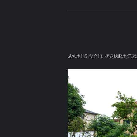
从实木门到复合门
--
优选橡胶木/天