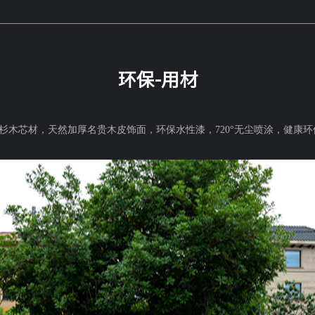
环保-用材
然杉木芯材，天然加厚名贵木皮饰面，环保水性漆，720°无尘喷涂，健康