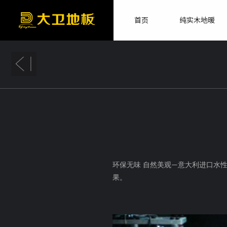
首页
纯实木地暖
环保无味 自然美观
意大利进口
水
—
果。