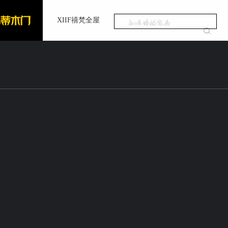
XIIF禧梵全屋