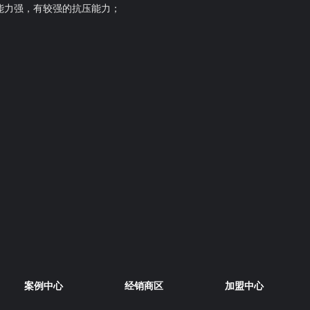
强，有较强的抗压能力；
案例中心
经销商区
加盟中心