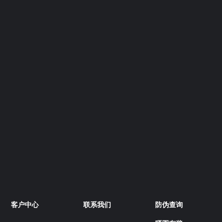
客户中心
联系我们
防伪查询