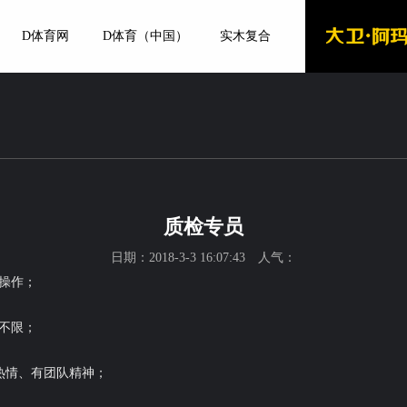
D体育网
D体育（中国）
实木复合
质检专员
日期：2018-3-3 16:07:43 人气：
操作；
不限；
、有团队精神；