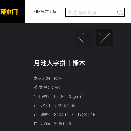
XIIF禧梵全屋
月池人字拼丨栎木
木材来源：欧洲
英 文 名：OAK
气干密度：0.63-0.79g/cm³
产品系列：纯实木地暖
产品规格：810×(113-117)×17.6
产品代码：S06G100