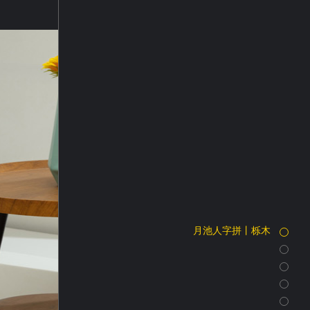
月池人字拼丨栎木