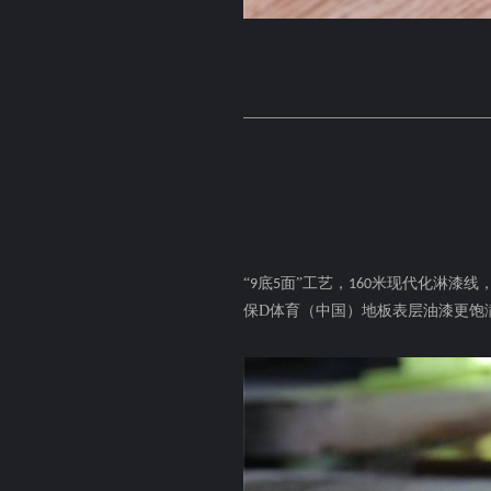
“
底
面”工艺，
米现代化淋漆线
9
5
160
保D体育（中国）地板表层油漆更饱