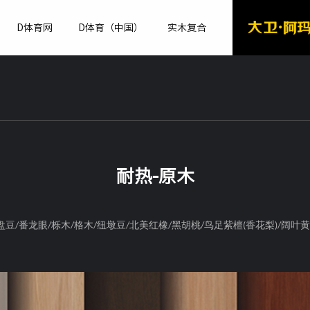
D体育网
D体育（中国）
实木复合
耐热-原木
盘豆
番龙眼
栎木
格木
纽墩豆
北美红橡
黑胡桃
鸟足紫檀
香花梨
阔叶黄
/
/
/
/
/
/
/
(
)/