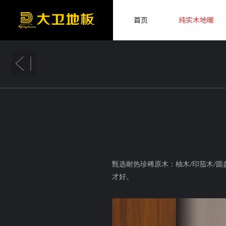
首页
纯实木地暖
甄选耐热珍稀原木：柚木
印茄木
圆
/
/
才好。