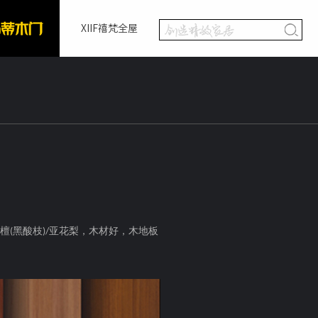
XIIF禧梵全屋
檀
黑酸枝
亚花梨，木材好，木地板
(
)/