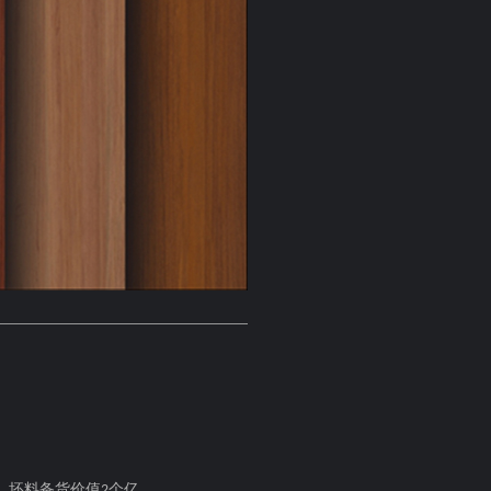
，坯料备货价值
个亿。
2