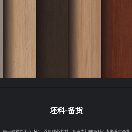
坯料-备货
板，每一棵树均为“活树”，萃取核心芯材，拥有专门的坯料仓库来养生备货