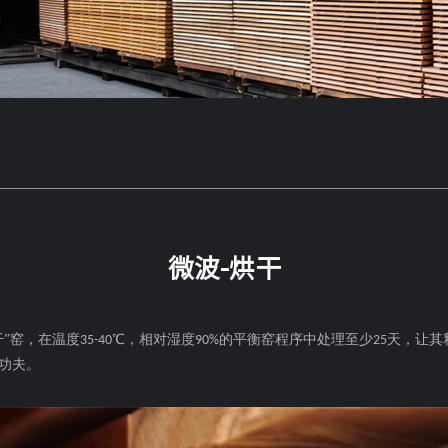
微波-烘干
干”窑，在温度
℃，相对湿度
的平衡窑程序中处理至少
天，让其
35-40
90%
25
功夫。