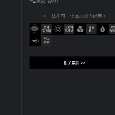
产品等级：合格品
< 一丝不苟 · 让品质成为经典 >
相关案例 >>