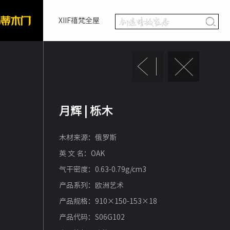
XIIF禧梵全屋
月辉 | 栎木
木材来源：俄罗斯
英 文 名：OAK
气干密度：0.63-0.79g/cm3
产品系列：欧洲艺术
产品规格：910×150-153×18
产品代码：S06G102