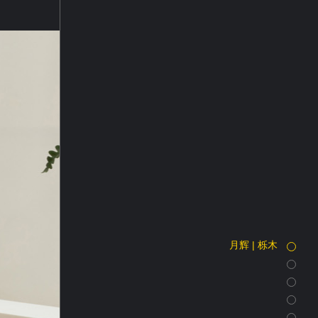
月辉 | 栎木