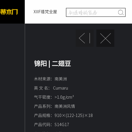
XIIF禧梵全屋
锦阳 | 二翅豆
木材来源：南美洲
英 文 名： Cumaru
气干密度：>1.0g/cm³
产品系列：南美洲风情
产品规格：910×(122-125)×18
产品代码：S14G17