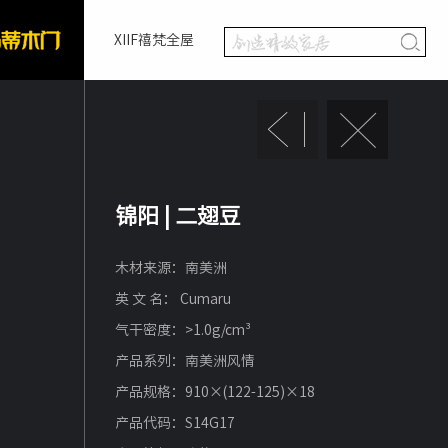
XIIF禧梵全屋
锦阳 | 二翅豆
木材来源：南美洲
英 文 名： Cumaru
气干密度：>1.0g/cm³
产品系列：南美洲风情
产品规格：910×(122-125)×18
产品代码：S14G17