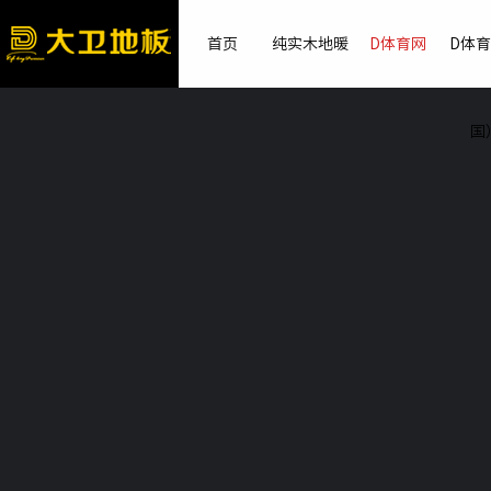
首页
纯实木地暖
D体育网
D体
国