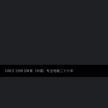
SINCE 1998 D体育（中国）专注地板二十六年
COPYRIGHT2017DAVIE / D体育网版权所有/地板
分享