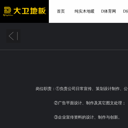
首页
纯实木地暖
D体育网
D
岗位职责：①负责公司日常宣传、策划设计制作、公
②广告平面设计、制作及其它图文处理；
③企业宣传资料的设计、制作与创新。