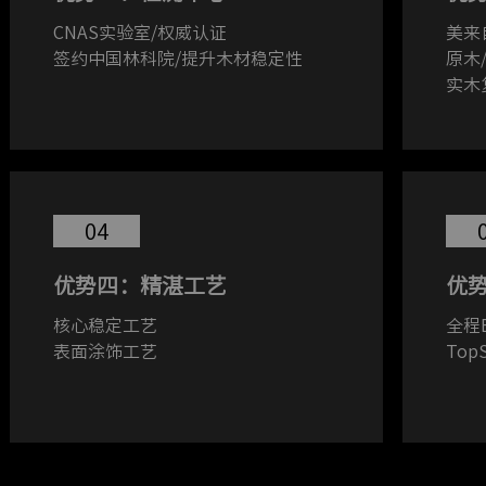
CNAS实验室/权威认证
美来
签约中国林科院/提升木材稳定性
原木
实木
04
优势四：精湛工艺
优
核心稳定工艺
全程
表面涂饰工艺
TopS