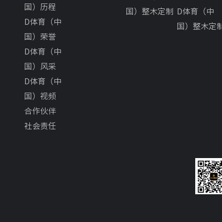
国）历程
国）整木定制
D体育（中
D体育（中
国）整木定
国）荣誉
D体育（中
国）风采
D体育（中
国）视频
合作伙伴
社会责任
公