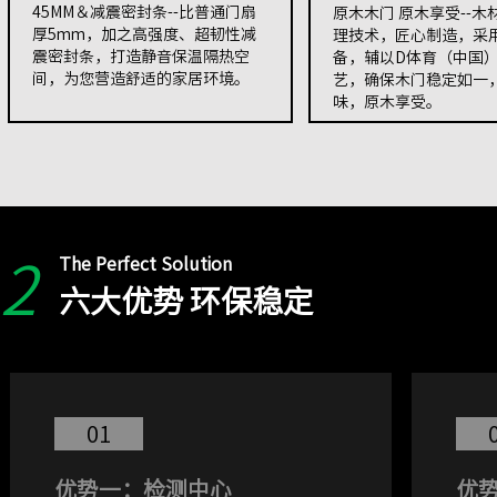
45MM＆减震密封条--比普通门扇
原木木门 原木享受--木
厚5mm，加之高强度、超韧性减
理技术，匠心制造，采
震密封条，打造静音保温隔热空
备，辅以D体育（中国
间，为您营造舒适的家居环境。
艺，确保木门稳定如一
味，原木享受。
The Perfect Solution
2
六大优势 环保稳定
01
优势一：检测中心
优