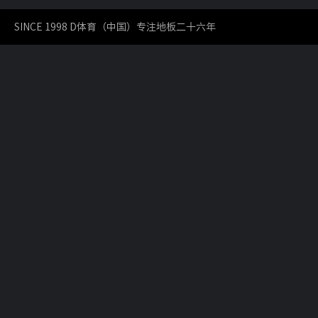
SINCE 1998 D体育（中国）专注地板二十六年
COPYRIGHT2017DAVIE / D体育网版权所有/地板
分享
U8国际(中国区)官方网站
|
九州平台
|
九体育网官网
|
九州注册
|
九州体育
网
|