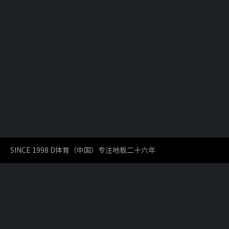
SINCE 1998 D体育（中国）专注地板二十六年
COPYRIGHT2017DAVIE / D体育网版权所有/地板
分享