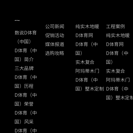
关于D体育（中
新闻中心
产品中心
案例中心
国）
公司新闻
纯实木地暖
工程案例
数说D体育
促销活动
D体育网
纯实木地暖
（中国）
媒体报道
D体育（中
D体育网
D体育（中
选购攻略
国）
D体育（中
国）简介
实木复合
国）
三大品牌
阿玛蒂木门
实木复合
D体育（中
D体育（中
阿玛蒂木门
国）历程
国）整木定制
D体育（中
D体育（中
国）整木定
国）荣誉
D体育（中
国）风采
D体育（中