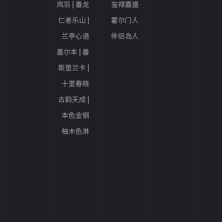
岚羽 | 番龙
玺禄嘉盛
眼
丨栎木
仁者乐山 |
霍尔门人
番龙眼
字拼丨栎
兰亭心语
伴侣岛人
木
人字拼 | 番
字拼丨栎
墨尔本 | 番
龙眼
木
龙眼
斯里兰卡 |
番龙眼
十里春晓
人字拼 | 番
古韵天成 |
龙眼
番龙眼
本色金钢
面 | 番龙眼
柚木色淋
辊 | 番龙眼