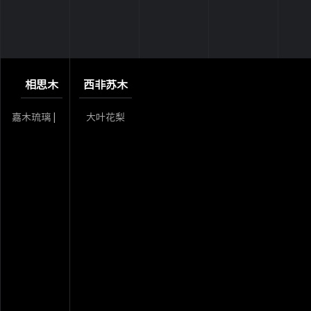
相思木
西非苏木
嘉木琉璃 |
大叶花梨
相思木
丨西非苏
木