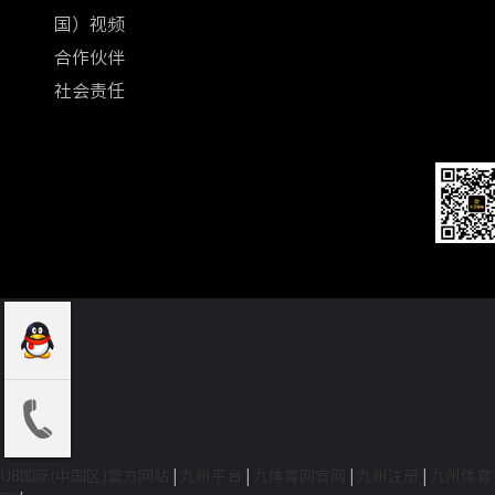
国）视频
合作伙伴
社会责任
公
U8国际(中国区)官方网站
|
九州平台
|
九体育网官网
|
九州注册
|
九州体育