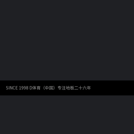
SINCE 1998 D体育（中国）专注地板二十六年
COPYRIGHT2017DAVIE / D体育网版权所有/地板
分享