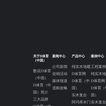
关于D体育
新闻中心
产品中心
案例中心
（中国）
公司新闻
纯实木地暖
工程案例
数说D体育
促销活动
D体育网
纯实木地
（中国）
媒体报道
D体育（中
D体育网
D体育（中
选购攻略
国）
D体育（
国）简介
实木复合
国）
三大品牌
阿玛蒂木门
实木复合