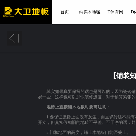
首页
纯实木地暖
D体育网
D
【铺装知
其实如果真要保留的话也是可以的，因为瓷砖铺
易一些。这样也可以加快装修进度，对于预算紧张的
地砖上直接铺木地板时要需注意：
1.要保证瓷砖上面没有灰尘，而且瓷砖还不能
开支，但其实假如旧的地砖不平整、不干净的话，
2.门和地面的高度，铺上木地板门能否关上。