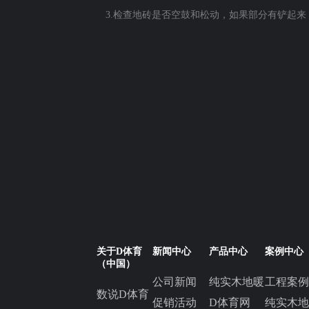
3.检查地砖是否空鼓和松动，如果部分有铲起
关于D体育
新闻中心
产品中心
案例中心
（中国）
公司新闻
纯实木地暖
工程案例
数说D体育
促销活动
D体育网
纯实木地