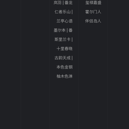
岚羽 | 番龙
玺禄嘉盛
眼
丨栎木
仁者乐山 |
霍尔门人
番龙眼
字拼丨栎
兰亭心语
伴侣岛人
木
人字拼 | 番
字拼丨栎
墨尔本 | 番
龙眼
木
龙眼
斯里兰卡 |
番龙眼
十里春晓
人字拼 | 番
古韵天成 |
龙眼
番龙眼
本色金钢
面 | 番龙眼
柚木色淋
辊 | 番龙眼