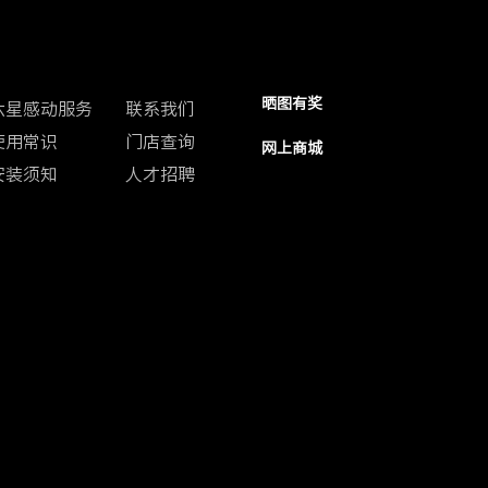
客户中心
联系我们
防伪查询
晒图有奖
六星感动服务
联系我们
使用常识
门店查询
网上商城
安装须知
人才招聘