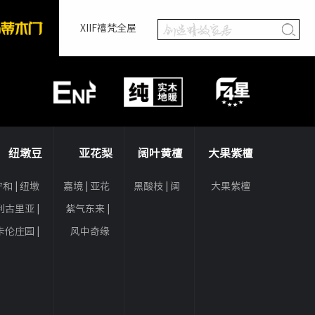
XIIF禧梵全屋
纽墩豆
亚花梨
阔叶黄檀
大果紫檀
和 | 纽墩
嘉境 | 亚花
黑酸枝 | 阔
大果紫檀
豆
梨
叶黄檀
利古里亚 |
紫气东来 |
纽墩豆
亚花梨
卡伦庄园 |
风中奇缘
纽墩豆
人字拼 | 亚
花梨