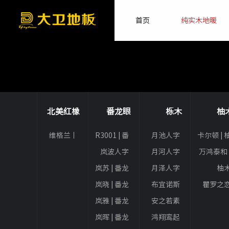
首页
纯实木地暖
北美红橡
番龙眼
栎木
柚
维格兰丨
R3001 | 番
月池人字
卡尔顿 | 
北美红橡
龙眼
拼丨栎木
岚波人字
月河人字
万鸿泰和 
拼 | 番龙眼
拼丨栎木
柚
岚苏 | 番龙
月泽人字
柚
眼
拼丨栎木
岚晓 | 番龙
布宜诺斯
瞿罗之
眼
人字拼丨
丨柚
岚雅 | 番龙
安之若素
栎木
眼
人字拼丨
岚晖 | 番龙
鸿翔鸾起
栎木
眼
丨栎木