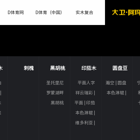
D体育网
D体育（中国）
实木复合
木
刺槐
黑胡桃
印茄木
圆盘豆
柚
圣托里尼
平面人字
瀚空 | 圆盘
宁
木
丨黑胡桃
拼 | 印茄木
豆
|
罗蒙湖畔
祥云瑞彩 |
本色淋辊 |
木
丨黑胡桃
印茄木
圆盘豆
木
黑胡桃
平面 | 印茄
木
恋
本色淋辊 |
木
印茄木
维多利亚 |
印茄木