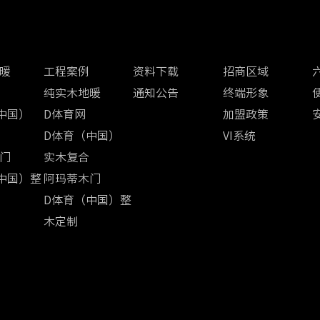
案例中心
经销商区
加盟中心
暖
工程案例
资料下载
招商区域
纯实木地暖
通知公告
终端形象
中国）
D体育网
加盟政策
D体育（中国）
VI系统
门
实木复合
中国）整
阿玛蒂木门
D体育（中国）整
木定制