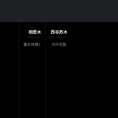
相思木
西非苏木
嘉木琉璃 |
大叶花梨
相思木
丨西非苏
木