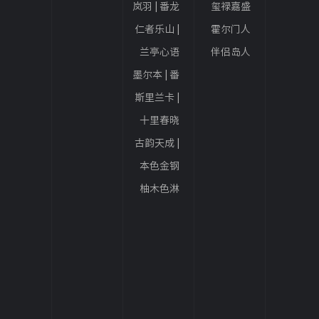
岚羽 | 番龙
玺禄嘉盛
眼
丨栎木
仁者乐山 |
霍尔门人
番龙眼
字拼丨栎
兰亭心语
伴侣岛人
木
人字拼 | 番
字拼丨栎
墨尔本 | 番
龙眼
木
龙眼
斯里兰卡 |
番龙眼
十里春晓
人字拼 | 番
古韵天成 |
龙眼
番龙眼
本色金钢
面 | 番龙眼
柚木色淋
辊 | 番龙眼