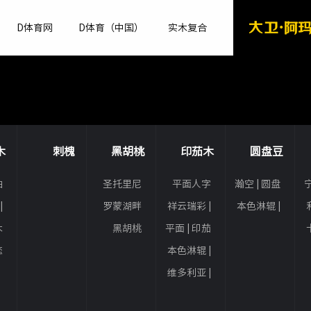
D体育网
D体育（中国）
实木复合
木
刺槐
黑胡桃
印茄木
圆盘豆
柚
圣托里尼
平面人字
瀚空 | 圆盘
宁
木
丨黑胡桃
拼 | 印茄木
豆
|
罗蒙湖畔
祥云瑞彩 |
本色淋辊 |
木
丨黑胡桃
印茄木
圆盘豆
木
黑胡桃
平面 | 印茄
木
恋
本色淋辊 |
木
印茄木
维多利亚 |
印茄木