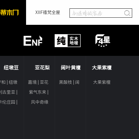
XIIF禧梵全屋
纽墩豆
亚花梨
阔叶黄檀
大果紫檀
和 | 纽墩
嘉境 | 亚花
黑酸枝 | 阔
大果紫檀
豆
梨
叶黄檀
利古里亚 |
紫气东来 |
纽墩豆
亚花梨
卡伦庄园 |
风中奇缘
纽墩豆
人字拼 | 亚
花梨