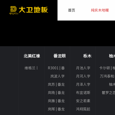
首页
纯实木地暖
北美红橡
番龙眼
栎木
柚
维格兰丨
R3001 | 番
月池人字
卡尔顿 | 
北美红橡
龙眼
拼丨栎木
岚波人字
月河人字
万鸿泰和 
拼 | 番龙眼
拼丨栎木
柚
岚苏 | 番龙
月泽人字
柚
眼
拼丨栎木
岚晓 | 番龙
布宜诺斯
瞿罗之
眼
人字拼丨
丨柚
岚雅 | 番龙
安之若素
栎木
眼
人字拼丨
岚晖 | 番龙
鸿翔鸾起
栎木
眼
丨栎木