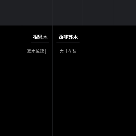
相思木
西非苏木
嘉木琉璃 |
大叶花梨
相思木
丨西非苏
木