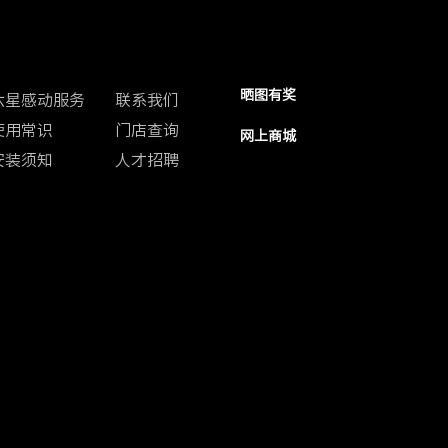
客户中心
联系我们
防伪查询
晒图有奖
六星感动服务
联系我们
使用常识
门店查询
网上商城
安装须知
人才招聘