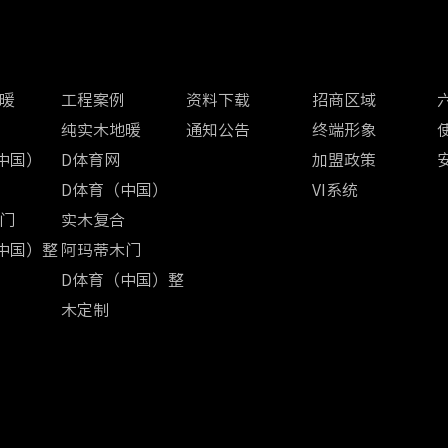
案例中心
经销商区
加盟中心
暖
工程案例
资料下载
招商区域
纯实木地暖
通知公告
终端形象
中国）
D体育网
加盟政策
D体育（中国）
VI系统
门
实木复合
中国）整
阿玛蒂木门
D体育（中国）整
木定制